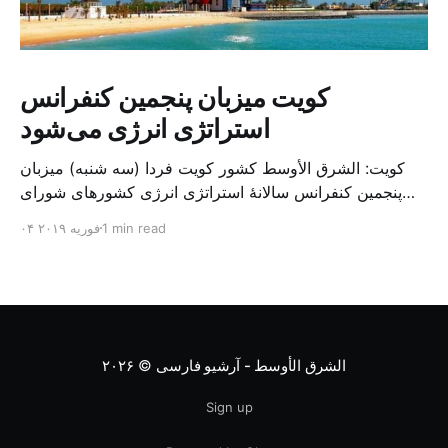
کویت میزبان پنجمین کنفرانس
استراتژی انرژی می‌شود
کویت: الشرق الأوسط کشور کویت فردا (سه شنبه) میزبان
پنجمین کنفرانس سالانهٔ استراتژی انرژی کشورهای شورای
همکاری خلیج می‌شود. به گزارش الشرق الاوسط، حدود ۳۰۰
1 min read
۰۴ فوریه ۲۰۱۹
متخصص از شرکت‌های جهانی نفت و گاز در این کنفرانس
شرکت خواهند کرد. سازمان نفت کویت روز گذشته طی
بیانیه‌ای اعلام کرد که میزبان این کنفرانس به سرپرس
الشرق الأوسط - آرشیو فارسی
© ۲۰۲۶
Sign up