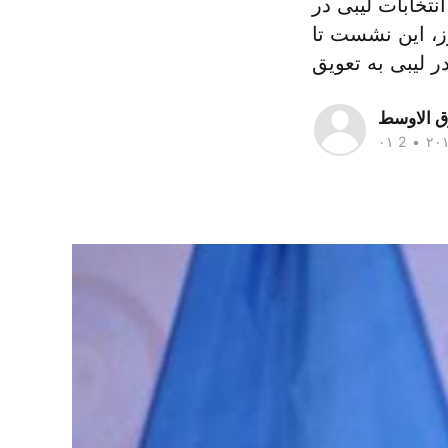
تخابات لیبی در
وز پنجشنبه (۳۰ ژانویه) رویترز‌، این نشست تا
ق الاوسط
•