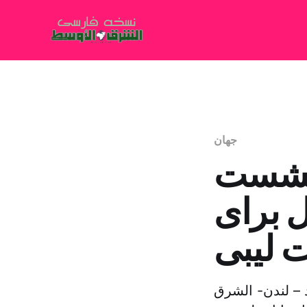
جهان
 نشست
 برای
ت لیبی
 – لندن- الشرق