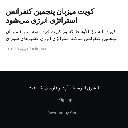
کویت میزبان پنجمین کنفرانس
استراتژی انرژی می‌شود
کویت: الشرق الأوسط کشور کویت فردا (سه شنبه) میزبان
پنجمین کنفرانس سالانهٔ استراتژی انرژی کشورهای شورای
همکاری خلیج می‌شود. به گزارش الشرق الاوسط، حدود ۳۰۰
1 min read
۰۴ فوریه ۲۰۱۹
متخصص از شرکت‌های جهانی نفت و گاز در این کنفرانس
شرکت خواهند کرد. سازمان نفت کویت روز گذشته طی
بیانیه‌ای اعلام کرد که میزبان این کنفرانس به سرپرس
الشرق الأوسط - آرشیو فارسی
© ۲۰۲۶
Sign up
Powered by Ghost