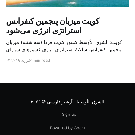
کویت میزبان پنجمین کنفرانس
استراتژی انرژی می‌شود
کویت: الشرق الأوسط کشور کویت فردا (سه شنبه) میزبان
پنجمین کنفرانس سالانهٔ استراتژی انرژی کشورهای شورای
همکاری خلیج می‌شود. به گزارش الشرق الاوسط، حدود ۳۰۰
1 min read
۰۴ فوریه ۲۰۱۹
متخصص از شرکت‌های جهانی نفت و گاز در این کنفرانس
شرکت خواهند کرد. سازمان نفت کویت روز گذشته طی
بیانیه‌ای اعلام کرد که میزبان این کنفرانس به سرپرس
الشرق الأوسط - آرشیو فارسی
© ۲۰۲۶
Sign up
Powered by Ghost