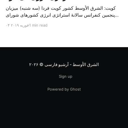
کویت: الشرق الأوسط کشور کویت فردا (سه شنبه) میزبان
پنجمین کنفرانس سالانهٔ استراتژی انرژی کشورهای شورای
همکاری خلیج می‌شود. به گزارش الشرق الاوسط، حدود ۳۰۰
1 min read
۰۴ فوریه ۲۰۱۹
متخصص از شرکت‌های جهانی نفت و گاز در این کنفرانس
شرکت خواهند کرد. سازمان نفت کویت روز گذشته طی
بیانیه‌ای اعلام کرد که میزبان این کنفرانس به سرپرس
الشرق الأوسط - آرشیو فارسی
© ۲۰۲۶
Sign up
Powered by Ghost