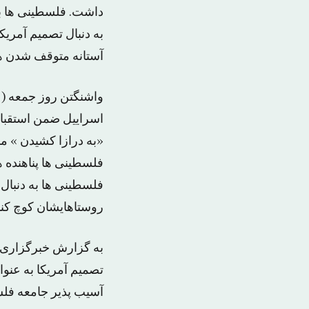
داشت. فلسطینی ها بر 
به دنبال تصمیم آمریک
آستانه متوقف شدن ه
اسراییل ضمن استقبال
«به درازا کشیدن » من
فلسطینی ها پناهنده ه
روستاهایشان کوچ کنن
به گزارش خبرگزاری 
تصمیم آمریکا به عنوا
آسیب پذیر جامعه فلس