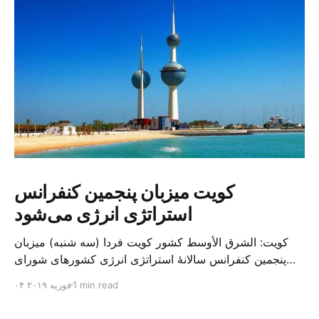
کویت میزبان پنجمین کنفرانس
استراتژی انرژی می‌شود
کویت: الشرق الأوسط کشور کویت فردا (سه شنبه) میزبان
پنجمین کنفرانس سالانهٔ استراتژی انرژی کشورهای شورای
همکاری خلیج می‌شود. به گزارش الشرق الاوسط، حدود ۳۰۰
1 min read
۰۴ فوریه ۲۰۱۹
متخصص از شرکت‌های جهانی نفت و گاز در این کنفرانس
شرکت خواهند کرد. سازمان نفت کویت روز گذشته طی