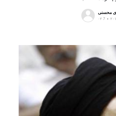
ی محسنی
•