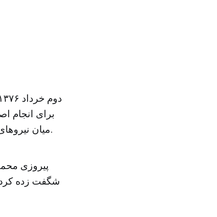
برای انجام اص
میان نیروهای موسوم به چپ‌ (نیروهای خط امام و دگر اندیشان مذهبی) آغاز شده بود.
پیروزی محمد
شگفت زده کرد. آ