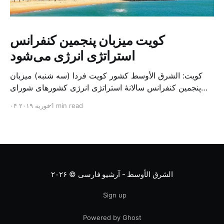
کویت میزبان پنجمین کنفرانس
استراتژی انرژی می‌شود
کویت: الشرق الأوسط کشور کویت فردا (سه شنبه) میزبان
پنجمین کنفرانس سالانهٔ استراتژی انرژی کشورهای شورای
همکاری خلیج می‌شود. به گزارش الشرق الاوسط، حدود ۳۰۰
1 min read
۰۴ فوریه ۲۰۱۹
متخصص از شرکت‌های جهانی نفت و گاز در این کنفرانس
شرکت خواهند کرد. سازمان نفت کویت روز گذشته طی
بیانیه‌ای اعلام کرد که میزبان این کنفرانس به سرپرس
الشرق الأوسط - آرشیو فارسی
© ۲۰۲۶
Sign up
Powered by Ghost