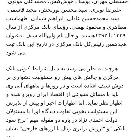
حسنعلی مهران، یوسف خوش‌کیش، محمدعلی مولوی،
علیرضا نوبری، سید محسن نوربخش، مجید قاسمی،
سید محمدحسین عادلی، ابراهیم شیبانی، طهماسب
مظاهری و محمود بهمنی، رؤسای بانک مرکزی از سال
١۳۳٩ تا ١۳٩٢هستند. و حال نام ولی‌الله سیف به‌عنوان
هجدهمین رئیس‌کل بانک مرکزی در تاریخ این بانک ثبت
می شود.
هرچند به نظر می رسد به دلیل شرایط کنونی بانک
مرکزی و چالش های پیش رو مسئولیت دشواری بر
دوش سیف افتاده است و در روزها و ماههای آتی وی
باید با مسائل متنوعی از اقتصاد ایران روبرو شده و
اظهار نظر نماید. اما اظهارات اخیر او پیش از پذیرش
این مسئولیت بخوبی تفاوت دیدگاه اورا با مسئولان
دولت احمدی نژاد در باره دو مقوله مهم “نرخ سود
بانکی” و “ارزش برابری ریال با ارزهای خارجی” نشان
می دهد.