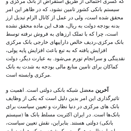
که کسری احتمالی از طریق استقراض از بانک مرکزی و
سیستم بانکی کشور تامین نشود، که در ظاهر این امر
محقق شده است، ولی در عمل از کانال الزام تبدیل ارز
بدنه بودجه دولت به ریال، هدف این ماده محقق نشده
است، چرا که با تملک ارزهای به فروش نرفته توسط
بانک مرکزی،‌ردیف خالص داراییهای خارجی بانک مرکزی
افزایش یافته که به تبع باعث افزایش پایه پولی،
‌نقدینگی و سرانجام تورم می‌شود. به عبارت دیگر، دولت
کماکان برای تامین منابع مالی بودجه به ‌شدت به بانک
مرکزی وابسته است.
آخرین
معضل شبکه بانکی دولتی است. ‌اهمیت و
تاثیرگذاری این امر بدین دلیل است که یکی از وظایف
بانک های مرکزی در دنیا نظارت و تعیین سیاست برای
بانک‌ها است. در ایران اکثریت مسلط بانک ها (سیستم
بانکی) دولتی هستند. بنابراین، نقش تعیین سیاست،
اجرا، نظارت همگی در یک شخصیت که همان دولت