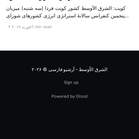
کویت: الشرق الأوسط کشور کویت فردا (سه شنبه) میزبان
پنجمین کنفرانس سالانهٔ استراتژی انرژی کشورهای شورای
همکاری خلیج می‌شود. به گزارش الشرق الاوسط، حدود ۳۰۰
1 min read
۰۴ فوریه ۲۰۱۹
متخصص از شرکت‌های جهانی نفت و گاز در این کنفرانس
شرکت خواهند کرد. سازمان نفت کویت روز گذشته طی
بیانیه‌ای اعلام کرد که میزبان این کنفرانس به سرپرس
الشرق الأوسط - آرشیو فارسی
© ۲۰۲۶
Sign up
Powered by Ghost