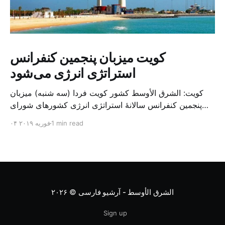
کویت میزبان پنجمین کنفرانس
استراتژی انرژی می‌شود
کویت: الشرق الأوسط کشور کویت فردا (سه شنبه) میزبان
پنجمین کنفرانس سالانهٔ استراتژی انرژی کشورهای شورای
همکاری خلیج می‌شود. به گزارش الشرق الاوسط، حدود ۳۰۰
1 min read
۰۴ فوریه ۲۰۱۹
متخصص از شرکت‌های جهانی نفت و گاز در این کنفرانس
شرکت خواهند کرد. سازمان نفت کویت روز گذشته طی
بیانیه‌ای اعلام کرد که میزبان این کنفرانس به سرپرس
الشرق الأوسط - آرشیو فارسی
© ۲۰۲۶
Sign up