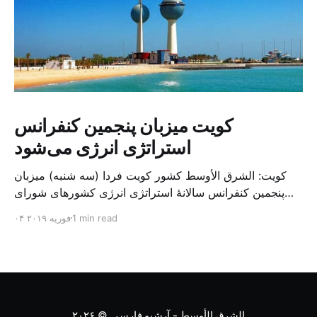
کویت میزبان پنجمین کنفرانس
استراتژی انرژی می‌شود
کویت: الشرق الأوسط کشور کویت فردا (سه شنبه) میزبان
پنجمین کنفرانس سالانهٔ استراتژی انرژی کشورهای شورای
همکاری خلیج می‌شود. به گزارش الشرق الاوسط، حدود ۳۰۰
1 min read
۰۴ فوریه ۲۰۱۹
متخصص از شرکت‌های جهانی نفت و گاز در این کنفرانس
شرکت خواهند کرد. سازمان نفت کویت روز گذشته طی
بیانیه‌ای اعلام کرد که میزبان این کنفرانس به سرپرس
الشرق الأوسط - آرشیو فارسی
© ۲۰۲۶