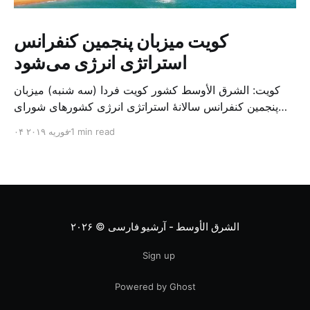
کویت میزبان پنجمین کنفرانس
استراتژی انرژی می‌شود
کویت: الشرق الأوسط کشور کویت فردا (سه شنبه) میزبان
پنجمین کنفرانس سالانهٔ استراتژی انرژی کشورهای شورای
همکاری خلیج می‌شود. به گزارش الشرق الاوسط، حدود ۳۰۰
1 min read
۰۴ فوریه ۲۰۱۹
متخصص از شرکت‌های جهانی نفت و گاز در این کنفرانس
شرکت خواهند کرد. سازمان نفت کویت روز گذشته طی
بیانیه‌ای اعلام کرد که میزبان این کنفرانس به سرپرس
الشرق الأوسط - آرشیو فارسی
© ۲۰۲۶
Sign up
Powered by Ghost