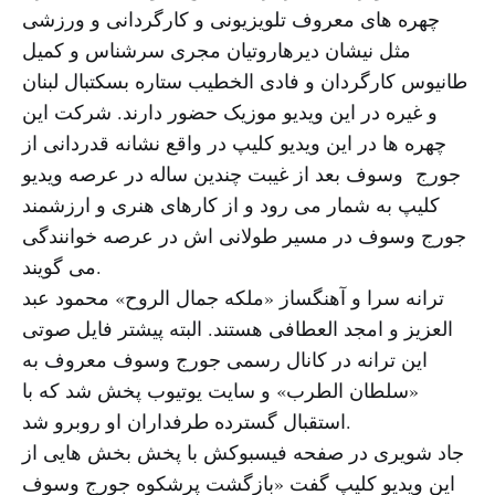
چهره های معروف تلویزیونی و کارگردانی و ورزشی
مثل نیشان دیرهاروتیان مجری سرشناس و کمیل
طانیوس کارگردان و فادی الخطیب ستاره بسکتبال لبنان
و غیره در این ویدیو موزیک حضور دارند. شرکت این
چهره ها در این ویدیو کلیپ در واقع نشانه قدردانی از
جورج وسوف بعد از غیبت چندین ساله در عرصه ویدیو
کلیپ به شمار می رود و از کارهای هنری و ارزشمند
جورج وسوف در مسیر طولانی اش در عرصه خوانندگی
می گویند.
ترانه سرا و آهنگساز «ملکه جمال الروح» محمود عبد
العزیز و امجد العطافی هستند. البته پیشتر فایل صوتی
این ترانه در کانال رسمی جورج وسوف معروف به
«سلطان الطرب» و سایت یوتیوب پخش شد که با
استقبال گسترده طرفداران او روبرو شد.
جاد شویری در صفحه فیسبوکش با پخش بخش هایی از
این ویدیو کلیپ گفت «بازگشت پرشکوه جورج وسوف