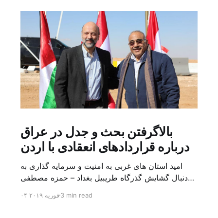
بالاگرفتن بحث و جدل در عراق
درباره قراردادهای انعقادی با اردن
امید استان های غربی به امنیت و سرمایه گذاری به
دنبال گشایش گذرگاه طریبیل بغداد – حمزه مصطفی
یک روز بیشتر از اعلام خبر گشایش گذرگاه مرزی
3 min read
۰۴ فوریه ۲۰۱۹
طریبیل توسط عادل عبد المهدی نخست وزیر عراق و
عمر الرزاز همتای اردنی اش نگذشته بود که ده ها