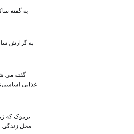
به گفته ساک
گفته می شو
غذایی اساسی‌تری
یرموک که زما
محل زندگی بر