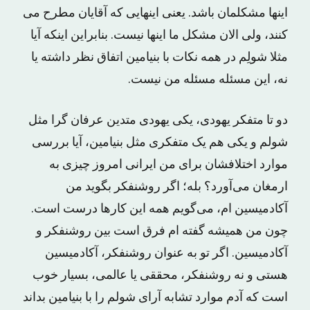
اینها مشکلمان باشد. یعنی اینهایی که آقایان مطرح می
‌کنند، ولی الان مشکل ما اینها نیست. بنابراین اینکه آیا
مثلا شولِم در همه‌ نکات با بنیامین اتفاق نظر داشته یا
نه، این مسئله مسئله‌ من نیست.
دو تا متفکر یهودی، یکی یهودی متدین عرفان ‌گرا مثل
شولم و یکی هم یک متفکری مثل بنیامین، آیا بررسی
موارد اختلافشان برای من ایرانی امروز چیزی به
ارمغان می‌آورد؟ بله؛ اگر روشنفکر بگوید من
آکادمیسین ام، می‌گویم همه‌ این کارها درست است.
چون من همیشه گفته ‌ام فرق است بین روشنفکر و
آکادمیسین. اگر تو به عنوان روشنفکر، آکادمیسین
هستی و نه روشنفکر، محققی یا عالمی، بسیار خوب
است که آدم موارد تشابه آرای شولم را با بنیامین بداند