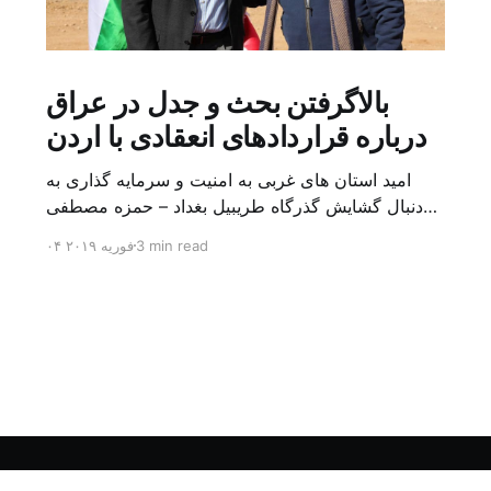
بالاگرفتن بحث و جدل در عراق
درباره قراردادهای انعقادی با اردن
امید استان های غربی به امنیت و سرمایه گذاری به
دنبال گشایش گذرگاه طریبیل بغداد – حمزه مصطفی
یک روز بیشتر از اعلام خبر گشایش گذرگاه مرزی
3 min read
۰۴ فوریه ۲۰۱۹
طریبیل توسط عادل عبد المهدی نخست وزیر عراق و
عمر الرزاز همتای اردنی اش نگذشته بود که ده ها
کامیون روز یکشنبه (۳ فوریه) از اردن از این […]