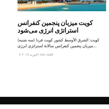
کویت میزبان پنجمین کنفرانس
استراتژی انرژی می‌شود
کویت: الشرق الأوسط کشور کویت فردا (سه شنبه)
میزبان پنجمین کنفرانس سالانهٔ استراتژی انرژی
کشورهای شورای همکاری خلیج می‌شود. به گزارش
1 min read
۰۴ فوریه ۲۰۱۹
الشرق الاوسط، حدود ۳۰۰ متخصص از شرکت‌های
جهانی نفت و گاز در این کنفرانس شرکت خواهند کرد.
سازمان نفت کویت روز گذشته طی بیانیه‌ای اعلام کرد
که میزبان این کنفرانس به سرپرس