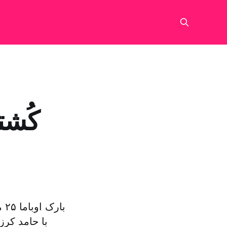
کُشت
با
با حامد کرز