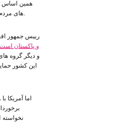
همین اساس ام
های مردم افغانستان و اقدام صادقانه آمریکا در تامین صلح با طالبان مشروط کرد.
رییس جمهور افغ
و پاکستان است
و دیگر گروه ها
این کشور حمایت
اما آمریکا ب
برخوردار
نخواسته ا