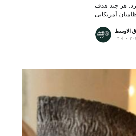
رد. هر چند هدف
ق الاوسط
•