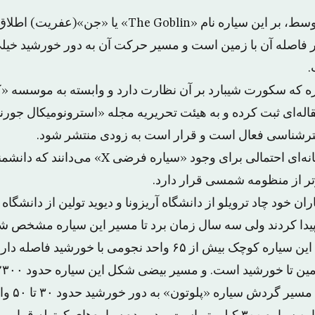
به گزارش الشرق الأوسط، بر این سیاره نام «he Goblin
 خورشید ۸۰ برابر فاصله آن با زمین است و مسیر حرکت آن به دور خورشید 
.
ه که سکورت شیبارد بر آن نظارت دارد و وابسته به موسسه «
له‌ای ثبت کرده و به هیئت تحریریه مجله «استرونومیکال جورن
ترشناسی فعال است و قرار است به زودی منتشر شود.
علما این سیاره را نشانه‌ای احتمالی برای وجود «سیاره 
تر از منظومه شمسی قرار دارد.
یدا کردند ولی سه سال زمان برد تا مسیر این سیاره مشخص شو
به گفته پژوهشگران، این سیاره کوچک بیش از ۶۵ واحد نجومی با 
تا خورشید است. و مسیر بیضی شکل این سیاره حدود ۲۳۰۰ واحد نجومی است.
ردش سیاره «پلوتون» به دور خورشید حدود ۳۰ تا ۵۰ واحد نجومی است.