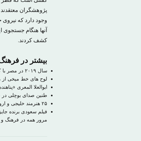
گفتنی است که قطر این سیاره ۳۰۰ کیلومتر است و در رده سیا
پژوهشگران معتقدند که
وجود دارد که نیروی جا
کشف کردند.
بیشتر در فرهنگ 
سال ۲۰۱۹ در مصر با کشف ۴۰ جسد مومیایی شده دوره باستان آغاز شد
لوح های خط میخی از را
ابوالعلا المعری «پناهند
طنین صدای بوچلی در س
۲۵ هنرمند خلیجی و اروپایی در نمایشگاه هنر معاصر «العبور» در جده
فیلم سعودی برنده جای
مرور همه در فرهنگ و 