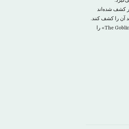
یر کشف شده‌اند
ند آن را کشف کنند.
آنها هنگام جستجوی این سیاره که نام «سیاره فرضی X» را بر آن گذاشته‌ا‌ند سیاره «The Goblin» را