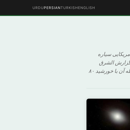
URDU
PERSIAN
TURKISH
ENGLISH
مریکایی سیاره
 گزارش الشرق
الأوسط، بر این سیاره نام «The Goblin» یا «جن»(عفریت) اطلاق شده است و فاصله آن با خورشید ۸۰