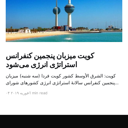
کویت میزبان پنجمین کنفرانس
استراتژی انرژی می‌شود
کویت: الشرق الأوسط کشور کویت فردا (سه شنبه) میزبان
پنجمین کنفرانس سالانهٔ استراتژی انرژی کشورهای شورای
همکاری خلیج می‌شود. به گزارش الشرق الاوسط، حدود ۳۰۰
1 min read
۰۴ فوریه ۲۰۱۹
متخصص از شرکت‌های جهانی نفت و گاز در این کنفرانس
شرکت خواهند کرد. سازمان نفت کویت روز گذشته طی
بیانیه‌ای اعلام کرد که میزبان این کنفرانس به سرپرس