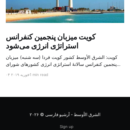
کویت میزبان پنجمین کنفرانس
استراتژی انرژی می‌شود
کویت: الشرق الأوسط کشور کویت فردا (سه شنبه) میزبان
پنجمین کنفرانس سالانهٔ استراتژی انرژی کشورهای شورای
همکاری خلیج می‌شود. به گزارش الشرق الاوسط، حدود ۳۰۰
1 min read
۰۴ فوریه ۲۰۱۹
متخصص از شرکت‌های جهانی نفت و گاز در این کنفرانس
شرکت خواهند کرد. سازمان نفت کویت روز گذشته طی
بیانیه‌ای اعلام کرد که میزبان این کنفرانس به سرپرس
الشرق الأوسط - آرشیو فارسی
© ۲۰۲۶
Sign up