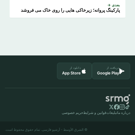
بعدی →
پارکینگ پروانه؛ زیرخاکی هایی را روی خاک می فروشد
دریافت از
دانلود از
App Store
Google Play
درباره ما
تبلیغات
قوانین و شرایط
حریم خصوصی
© الشرق الأوسط - آرشیو فارسی. تمام حقوق محفوظ است.