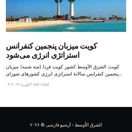
کویت میزبان پنجمین کنفرانس
استراتژی انرژی می‌شود
کویت: الشرق الأوسط کشور کویت فردا (سه شنبه) میزبان
پنجمین کنفرانس سالانهٔ استراتژی انرژی کشورهای شورای
همکاری خلیج می‌شود. به گزارش الشرق الاوسط، حدود ۳۰۰
1 min read
۰۴ فوریه ۲۰۱۹
متخصص از شرکت‌های جهانی نفت و گاز در این کنفرانس
شرکت خواهند کرد. سازمان نفت کویت روز گذشته طی
بیانیه‌ای اعلام کرد که میزبان این کنفرانس به سرپرس
الشرق الأوسط - آرشیو فارسی
© ۲۰۲۶