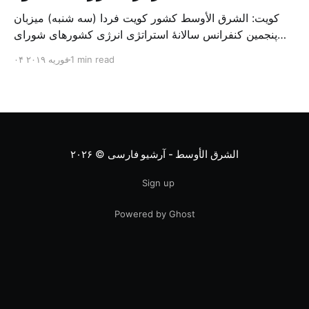
کویت: الشرق الأوسط کشور کویت فردا (سه شنبه) میزبان
پنجمین کنفرانس سالانهٔ استراتژی انرژی کشورهای شورای
همکاری خلیج می‌شود. به گزارش الشرق الاوسط، حدود ۳۰۰
1 min read
۰۴ فوریه ۲۰۱۹
متخصص از شرکت‌های جهانی نفت و گاز در این کنفرانس
شرکت خواهند کرد. سازمان نفت کویت روز گذشته طی
بیانیه‌ای اعلام کرد که میزبان این کنفرانس به سرپرس
الشرق الأوسط - آرشیو فارسی
© ۲۰۲۶
Sign up
Powered by Ghost