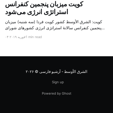
کویت میزبان پنجمین کنفرانس
استراتژی انرژی می‌شود
کویت: الشرق الأوسط کشور کویت فردا (سه شنبه) میزبان
پنجمین کنفرانس سالانهٔ استراتژی انرژی کشورهای شورای
همکاری خلیج می‌شود. به گزارش الشرق الاوسط، حدود ۳۰۰
1 min read
۰۴ فوریه ۲۰۱۹
متخصص از شرکت‌های جهانی نفت و گاز در این کنفرانس
شرکت خواهند کرد. سازمان نفت کویت روز گذشته طی
بیانیه‌ای اعلام کرد که میزبان این کنفرانس به سرپرس
الشرق الأوسط - آرشیو فارسی
© ۲۰۲۶
Sign up
Powered by Ghost