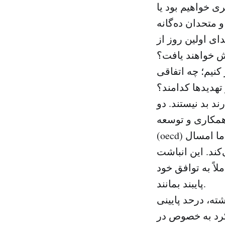
 شاهد امواج قوی دیگری خواهیم بود یا
 متحدان ده‌گانه
ه در روز از ابتدای اولین روز از
کنیم؛ چه اتفاقی
تهدیدها کدامند؟
ند بد نیستند. دو
مکاری و توسعه
(oecd) با حجم ۳۶۰ میلیون بشکه بیشتر از حد متوسط پنج سال روبه روشدیم. اما امسال
کند. این انباشت
ً به توافق خود
پایبند بمانند.
ته، درحد پایینی
کرد به خصوص در