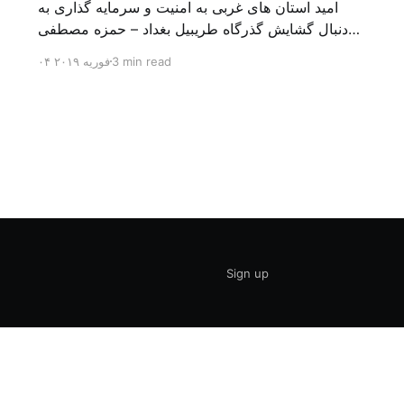
امید استان های غربی به امنیت و سرمایه گذاری به
دنبال گشایش گذرگاه طریبیل بغداد – حمزه مصطفی
یک روز بیشتر از اعلام خبر گشایش گذرگاه مرزی
3 min read
۰۴ فوریه ۲۰۱۹
طریبیل توسط عادل عبد المهدی نخست وزیر عراق و
عمر الرزاز همتای اردنی اش نگذشته بود که ده ها
کامیون روز یکشنبه (۳ فوریه) از اردن از این […]
Sign up