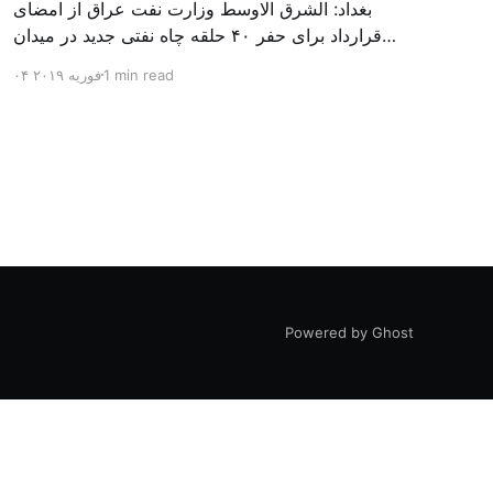
بغداد: الشرق الاوسط وزارت نفت عراق از امضای
قرارداد برای حفر ۴۰ حلقه چاه نفتی جدید در میدان
بزرگ مجنون در استان بصره (جنوب) خبر داد. باسم
1 min read
۰۴ فوریه ۲۰۱۹
محمد خضیر مدعامل شرکت حفاری عراق روز یکشنبه
در نشست خبری گفت: سقف زمانی برای تولید ۲۴
ماهه است و به ۴۵۰ هزار بشکه از میدان مجنون می
[…]
Powered by Ghost