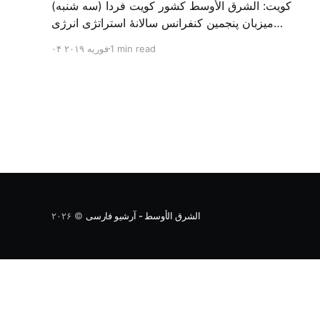
کویت: الشرق الأوسط کشور کویت فردا (سه شنبه)
میزبان پنجمین کنفرانس سالانهٔ استراتژی انرژی
کشورهای شورای همکاری خلیج می‌شود. به گزارش
1 min read
۰۴ فوریه ۲۰۱۹
الشرق الاوسط، حدود ۳۰۰ متخصص از شرکت‌های
جهانی نفت و گاز در این کنفرانس شرکت خواهند کرد.
سازمان نفت کویت روز گذشته طی بیانیه‌ای اعلام کرد
که میزبان این کنفرانس به سرپرس
الشرق الأوسط - آرشیو فارسی
© ۲۰۲۶