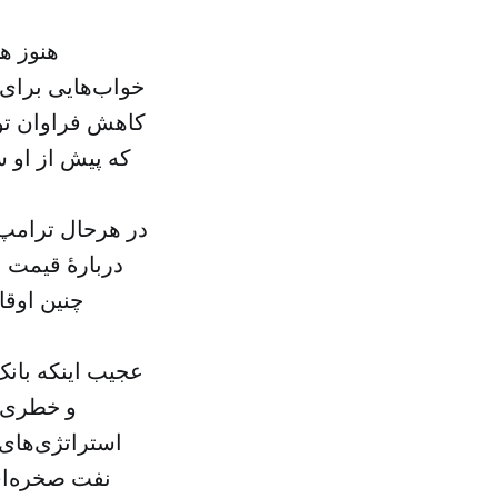
هنوز ه
خواب‌هایی برای 
کاهش فراوان تول
در هرحال ترامپ ب
دربارهٔ قیمت 
چنین اوقا
عجیب اینکه بان
و خطری د
استراتژی‌های 
نفت صخره‌ای 