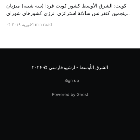
کویت: الشرق الأوسط کشور کویت فردا (سه شنبه) میزبان
پنجمین کنفرانس سالانهٔ استراتژی انرژی کشورهای شورای
همکاری خلیج می‌شود. به گزارش الشرق الاوسط، حدود ۳۰۰
1 min read
۰۴ فوریه ۲۰۱۹
متخصص از شرکت‌های جهانی نفت و گاز در این کنفرانس
شرکت خواهند کرد. سازمان نفت کویت روز گذشته طی
بیانیه‌ای اعلام کرد که میزبان این کنفرانس به سرپرس
الشرق الأوسط - آرشیو فارسی
© ۲۰۲۶
Sign up
Powered by Ghost