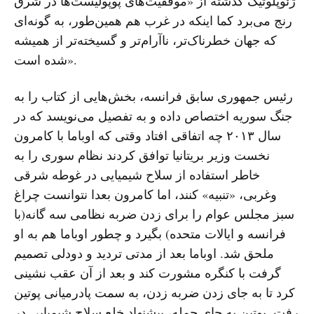
ژئوپلوتیک گذشته از «موفقیت‌های پوپولیست‌ها در شرق
رنج می‌برد کما اینکه در غرب هم همین‌طور، به گونه‌ای
که جهان خطرناک‌تر، ناآرام‌تر و گسیخته‌‌تر از همیشه
شده است».
رئیس جمهوری سابق فرانسه، بخش‌هایی از کتاب را به
جنگ سوریه اختصاص داده و به تفصیل می‌نویسد که در
سال ۲۰۱۳ چه اتفاقی افتاد وقتی که اوباما با کامرون
نخست وزیر بریتانیا توافق کردند نظام سوری را به
خاطر استفاده از سلاح شیمیایی در غوطه شرقی
وغربی، «تنبیه» کنند، اما کامرون بعدا نتوانست چراغ
سبز مجلس عوام را برای زدن ضربه نظامی سه گانه(با
فرانسه و ایالات متحده) بگیرد و چطور اوباما هم به او
ملحق شد. اوباما بعد از مدتی تردید و دودلی تصمیم
گرفت با کنگره مشورت کند و بعد از آن عقب نشینی
کرد تا به جای زدن ضربه زدن، به سمت پادرمیانی پوتین
رفت. پوتین به جای حمله، پیشنهاد خلع سلاح شیمیایی در