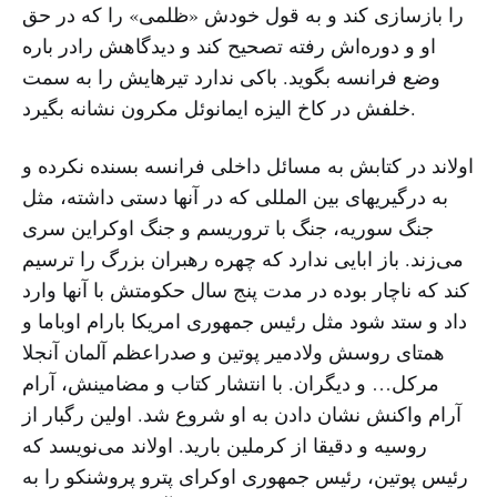
را بازسازی کند و به قول خودش «ظلمی» را که در حق
او و دوره‌اش رفته تصحیح کند و دیدگاهش رادر باره
وضع فرانسه بگوید. باکی ندارد تیرهایش را به سمت
خلفش در کاخ الیزه ایمانوئل مکرون نشانه بگیرد.
اولاند در کتابش به مسائل داخلی فرانسه بسنده نکرده و
به درگیریهای بین المللی که در آنها دستی داشته، مثل
جنگ سوریه، جنگ با تروریسم و جنگ اوکراین سری
می‌زند. باز ابایی ندارد که چهره رهبران بزرگ را ترسیم
کند که ناچار بوده در مدت پنج سال حکومتش با آنها وارد
داد و ستد شود مثل رئیس جمهوری امریکا بارام اوباما و
همتای روسش ولادمیر پوتین و صدراعظم آلمان آنجلا
مرکل… و دیگران. با انتشار کتاب و مضامینش، آرام
آرام واکنش‌ نشان دادن به او شروع شد. اولین رگبار از
روسیه و دقیقا از کرملین بارید. اولاند می‌نویسد که
رئیس پوتین، رئیس جمهوری اوکرای پترو پروشنکو را به