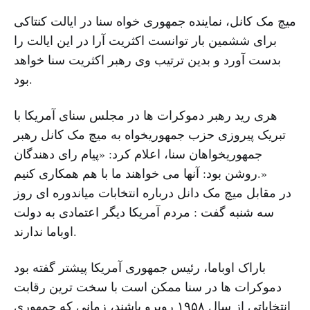
میچ مک کانل، نماینده جمهوری خواه سنا در ایالت کنتاکی
برای ششمین بار توانست اکثریت آرا در این ایالت را
بدست آورد و بدین ترتیب وی رهبر اکثریت سنا خواهد
بود.
هری رید رهبر دموکرات ها در مجلس سنای آمریکا با
تبریک پیروزی حزب جمهوریخواه به میچ مک کانل رهبر
جمهوریخواهان سنا، اعلام کرد: «پیام رای دهندگان
روشن بود: آنها می خواهند ما با هم همکاری کنیم.»
در مقابل میچ مک دانل درباره انتخابات میاندوره ای روز
سه شنبه گفت : مردم آمریکا دیگر اعتمادی به دولت
اوباما ندارند.
باراک اوباما، رئیس جمهوری آمریکا پیشتر گفته بود
دموکرات ها در سنا ممکن است با سخت ترین رقابت
انتخاباتی از سال ۱۹۵۸ روبرو باشند، زمانی که جمهوری