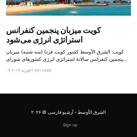
کویت میزبان پنجمین کنفرانس
استراتژی انرژی می‌شود
کویت: الشرق الأوسط کشور کویت فردا (سه شنبه) میزبان
پنجمین کنفرانس سالانهٔ استراتژی انرژی کشورهای شورای
همکاری خلیج می‌شود. به گزارش الشرق الاوسط، حدود ۳۰۰
1 min read
۰۴ فوریه ۲۰۱۹
متخصص از شرکت‌های جهانی نفت و گاز در این کنفرانس
شرکت خواهند کرد. سازمان نفت کویت روز گذشته طی
بیانیه‌ای اعلام کرد که میزبان این کنفرانس به سرپرس
الشرق الأوسط - آرشیو فارسی
© ۲۰۲۶
Sign up