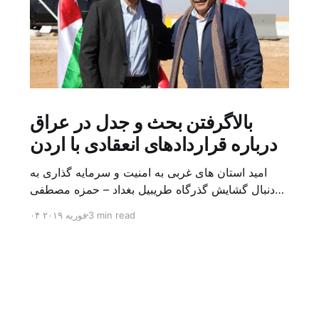
بالاگرفتن بحث و جدل در عراق
درباره قراردادهای انعقادی با اردن
امید استان های غربی به امنیت و سرمایه گذاری به
دنبال گشایش گذرگاه طریبیل بغداد – حمزه مصطفی
یک روز بیشتر از اعلام خبر گشایش گذرگاه مرزی
3 min read
۰۴ فوریه ۲۰۱۹
طریبیل توسط عادل عبد المهدی نخست وزیر عراق و
عمر الرزاز همتای اردنی اش نگذشته بود که ده ها
کامیون روز یکشنبه (۳ فوریه) از اردن از این […]