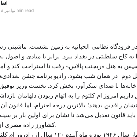
انعا
3 min read
۰۵ نوامبر ۲۰۱۸
ر فرودگاه نظامی الحبانیه به زمین نشست. ماشینی ر
 به کاخ سلطنتی در بغداد ببرد. برابر با مبادی و اصول به
پس به هتل «ریجنت پالاس» رفت تا استراحت کند و آماد
دوم در همان شب بشود. رادیو برنامه جشن بغدادی‌ها 
و خانه‌ها با صدای سکرآور، پخش کرد. نخست وزیر توفیق
ق داریم امروز ام کلثوم را به اتهام ربودن دلهامان بازد
نشان رافدین بدهند؛ بالاترین درجه احترام، اما قانون آ
 باید قانون تعدیل می‌شد تا نشان برای اولین بار بر سین
کشاورز زاده مصری از منطقه الزهایره.
این در بهار سال ۱۹۴۶ بود و ماه آینده ۱۲۰ سال