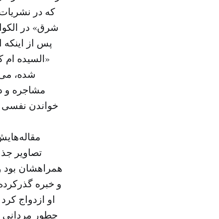
که در نشریات 
شرق» در الکواک
پس از اینکه ا
شده، می‌
مشاجره و دع
خواندن نفسی تا
مقاله‌هایش
تصاویر جذا
همراهشان بود وه
و خبره گذرکرده‌
او ازدواج کرد
چطور مردانی ر