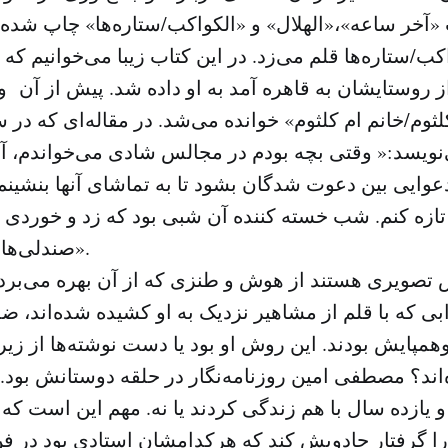
«آخر ساعه»،«الهلال» و «الکواکب/ستاره‌ها» چاپ شده 
ب/ستاره‌ها قلم می‌زد. در این کتاب زیبا می‌خوانیم که 
ز روستایشان به قاهره آمد به او داده شد. پیش از آن و 
نویسد:« وقتی بچه بودم در مجالس شادی می‌خواندم، آرز
وایی بین دعوت شدگان بشود تا به تماشای آنها بنشینم
زه کنم. شب خسته کننده آن شبی بود که زد و خوردی ات
صندلی‌ها به هوا نمی‌رفتند».
 تصویری هستند از هوش و طنزی که از آن بهره می‌برد. 
بی که با قلم از مشاهیر نزدیک به او کشیده شده‌اند،
مپایش بودند. این روش او بود یا دست نوشته‌ها از زی
اند؟ مصطفی امین روزنامه‌نگار در حلقه دوستانش بود.
 و یازده سال با هم زندگی کردند یا نه. مهم این است 
ا گرفتار جادویش کند که هرکدامشان استادی بود در ف