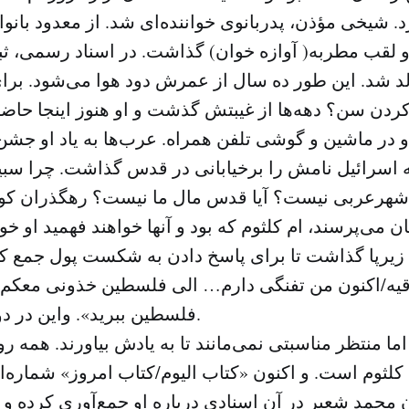
د. شیخی مؤذن، پدربانوی خواننده‌ای شد. از معدود بانو
و لقب مطربه( آوازه خوان) گذاشت. در اسناد رسمی، ثب
۱۹۰ متولد شد. این طور ده سال از عمرش دود هوا می‌شود. ب
ردن سن؟ دهه‌ها از غیبتش گذشت و او هنوز اینجا حا
و در ماشین و گوشی تلفن همراه. عرب‌ها به یاد او جش
که اسرائیل نامش را برخیابانی در قدس گذاشت. چرا سبی
ک شهرعربی نیست؟ آیا قدس مال ما نیست؟ رهگذران کوچ
 می‌پرسند، ام کلثوم که بود و آنها خواهند فهمید او خو
ا زیرپا گذاشت تا برای پاسخ دادن به شکست پول جمع کن
قیه/اکنون من تفنگی دارم… الی فلسطین خذونی معکم/مر
فلسطین ببرید». واین در دوران یخبندان بود.
ما منتظر مناسبتی نمی‌مانند تا به یادش بیاورند. همه رو
کلثوم است. و اکنون «کتاب الیوم/کتاب امروز» شماره‌
 محمد شعیر در آن اسنادی درباره او جمع‌آوری کرده و 