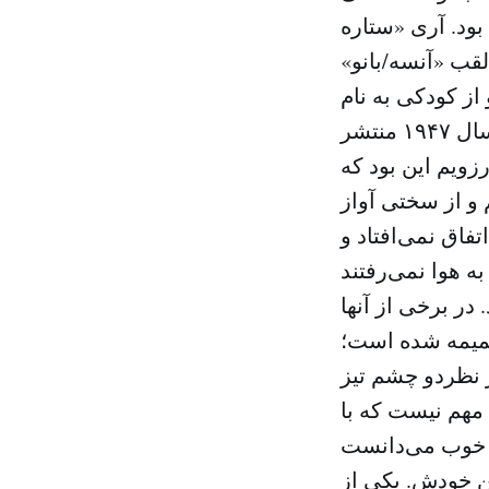
بود. آری «ستاره
لقب «آنسه/بانو»
از کودکی به نام
«السیده ام کلثوم/خانم ام کلثوم» خوانده می‌شد. در مقاله‌ای که در سال ۱۹۴۷ منتشر
ویم این بود که
 و از سختی آواز
فاق نمی‌افتاد و
در برخی از آنها
 ضمیمه شده است؛
ر نظردو چشم تیز
 مهم نیست که با
که خوب می‌دانست
ن خودش. یکی از