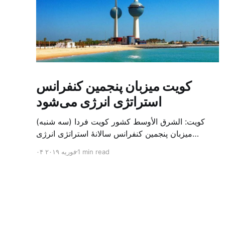
کویت میزبان پنجمین کنفرانس
استراتژی انرژی می‌شود
کویت: الشرق الأوسط کشور کویت فردا (سه شنبه)
میزبان پنجمین کنفرانس سالانهٔ استراتژی انرژی
کشورهای شورای همکاری خلیج می‌شود. به گزارش
1 min read
۰۴ فوریه ۲۰۱۹
الشرق الاوسط، حدود ۳۰۰ متخصص از شرکت‌های
جهانی نفت و گاز در این کنفرانس شرکت خواهند کرد.
سازمان نفت کویت روز گذشته طی بیانیه‌ای اعلام کرد
که میزبان این کنفرانس به سرپرس