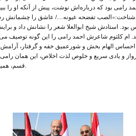
حمد رامی بود که درباره‌اش نوشت، پیش از آنکه او را ببین
ناخت:«الصب تفضحه عیونه…/ عاشق را چشمانش رسوا
س بود. استادش شیخ ابوالعلا شعر را نشانش داد و برا
د. ام کلثوم شاعرش احمد رامی را این گونه توصیف می‌
احساس الهام بخش و شورعمیق خفه و گرفتار، آرامش 
پرواز و یادی سریع و خلوص لذت اخلاص، این همان رامی 
قسم، همین طور است بانو.