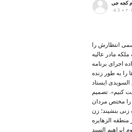
م کجه جی
•
سمی انتظارش را
 ملکه مادر عالیه
ه اجرای برنامه
را به طور زنده
 السویدی ایستاد
اشت کنیم». تصمیم
ن را مختص مردان
ه زنی بنشیند؛ زن
 از زادروز ام کلثوم ابراهیم السید