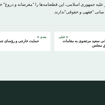
علیه جمهوری اسلامی، این قطعنامه‌ها را “مغرضانه و دروغ” خو
مبانی “فقهی و حقوقی”ندارند.
← قبلی
بعدی →
انی سعید مرتضوی به مقامات
حمایت خارجی و رؤسای جمهو
یق مجلس