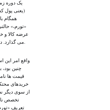
یک دوره زم
(یعنی پول کش
همگام با
«تورم،» حالتی
عرضه کالا و خ
می گذارد. در صورت تداوم روند صعودی قیمت ها، قدرت خرید مردم کاهش می یابد.
واقع امر این 
چنین بود،
قیمت ها نام
خریدهای محتکر
از سوی دیگر نظ
تخصص نابه
تعریف «تورم