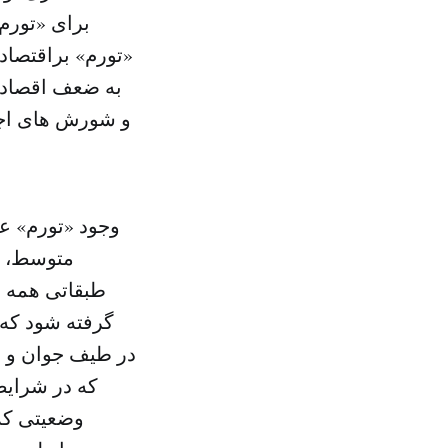
برای «تورم»
«تورم» براقتصاد
به ضعف اقصاد 
و شورش های اجتم
وجود «تورم» عا
متوسط، ن
طبقاتی همه ن
گرفته شود که 
در طیف جوان و ت
که در شرایط 
وضعیتی که 