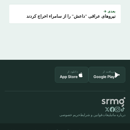
بعدی →
نیروهای عراقی “داعش” را از سامراء اخراج کردند
دریافت از
دانلود از
App Store
Google Play
درباره ما
تبلیغات
قوانین و شرایط
حریم خصوصی