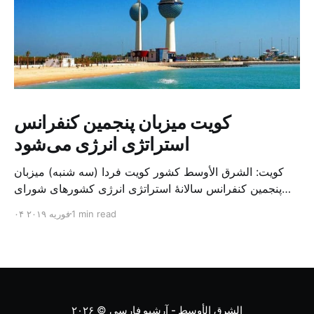
کویت میزبان پنجمین کنفرانس
استراتژی انرژی می‌شود
کویت: الشرق الأوسط کشور کویت فردا (سه شنبه) میزبان
پنجمین کنفرانس سالانهٔ استراتژی انرژی کشورهای شورای
همکاری خلیج می‌شود. به گزارش الشرق الاوسط، حدود ۳۰۰
1 min read
۰۴ فوریه ۲۰۱۹
متخصص از شرکت‌های جهانی نفت و گاز در این کنفرانس
شرکت خواهند کرد. سازمان نفت کویت روز گذشته طی
بیانیه‌ای اعلام کرد که میزبان این کنفرانس به سرپرس
الشرق الأوسط - آرشیو فارسی
© ۲۰۲۶