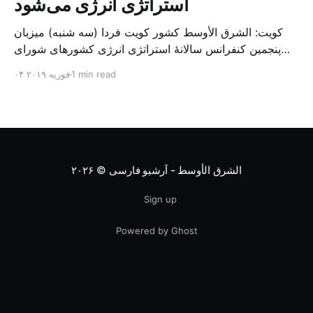
استراتژی انرژی می‌شود
کویت: الشرق الأوسط کشور کویت فردا (سه شنبه) میزبان
پنجمین کنفرانس سالانهٔ استراتژی انرژی کشورهای شورای
همکاری خلیج می‌شود. به گزارش الشرق الاوسط، حدود ۳۰۰
1 min read
۰۴ فوریه ۲۰۱۹
متخصص از شرکت‌های جهانی نفت و گاز در این کنفرانس
شرکت خواهند کرد. سازمان نفت کویت روز گذشته طی
بیانیه‌ای اعلام کرد که میزبان این کنفرانس به سرپرس
الشرق الأوسط - آرشیو فارسی
© ۲۰۲۶
Sign up
Powered by Ghost