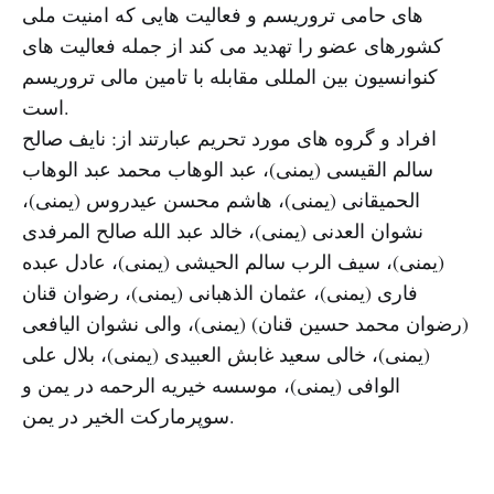
های حامی تروریسم و فعالیت هایی که امنیت ملی
کشورهای عضو را تهدید می کند از جمله فعالیت های
کنوانسیون بین المللی مقابله با تامین مالی تروریسم
است.
افراد و گروه های مورد تحریم عبارتند از: نایف صالح
سالم القیسی (یمنی)، عبد الوهاب محمد عبد الوهاب
الحمیقانی (یمنی)، هاشم محسن عیدروس (یمنی)،
نشوان العدنی (یمنی)، خالد عبد الله صالح المرفدی
(یمنی)، سیف الرب سالم الحیشی (یمنی)، عادل عبده
فاری (یمنی)، عثمان الذهبانی (یمنی)، رضوان قنان
(رضوان محمد حسین قنان)‌ (یمنی)، والی نشوان الیافعی
(یمنی)، خالى سعید غابش العبیدی (یمنی)، بلال علی
الوافی (یمنی)، موسسه خیریه الرحمه در یمن و
سوپرمارکت الخیر در یمن.