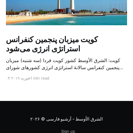
کویت میزبان پنجمین کنفرانس
استراتژی انرژی می‌شود
کویت: الشرق الأوسط کشور کویت فردا (سه شنبه) میزبان
پنجمین کنفرانس سالانهٔ استراتژی انرژی کشورهای شورای
همکاری خلیج می‌شود. به گزارش الشرق الاوسط، حدود ۳۰۰
1 min read
۰۴ فوریه ۲۰۱۹
متخصص از شرکت‌های جهانی نفت و گاز در این کنفرانس
شرکت خواهند کرد. سازمان نفت کویت روز گذشته طی
بیانیه‌ای اعلام کرد که میزبان این کنفرانس به سرپرس
الشرق الأوسط - آرشیو فارسی
© ۲۰۲۶
Sign up