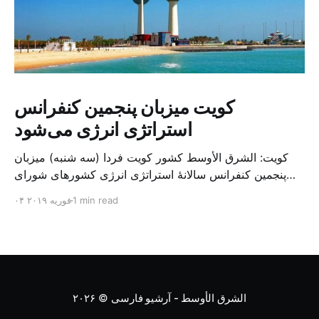
کویت میزبان پنجمین کنفرانس
استراتژی انرژی می‌شود
کویت: الشرق الأوسط کشور کویت فردا (سه شنبه) میزبان
پنجمین کنفرانس سالانهٔ استراتژی انرژی کشورهای شورای
همکاری خلیج می‌شود. به گزارش الشرق الاوسط، حدود ۳۰۰
1 min read
۰۴ فوریه ۲۰۱۹
متخصص از شرکت‌های جهانی نفت و گاز در این کنفرانس
شرکت خواهند کرد. سازمان نفت کویت روز گذشته طی
بیانیه‌ای اعلام کرد که میزبان این کنفرانس به سرپرس
الشرق الأوسط - آرشیو فارسی
© ۲۰۲۶