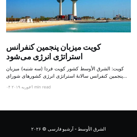
کویت میزبان پنجمین کنفرانس
استراتژی انرژی می‌شود
کویت: الشرق الأوسط کشور کویت فردا (سه شنبه) میزبان
پنجمین کنفرانس سالانهٔ استراتژی انرژی کشورهای شورای
همکاری خلیج می‌شود. به گزارش الشرق الاوسط، حدود ۳۰۰
1 min read
۰۴ فوریه ۲۰۱۹
متخصص از شرکت‌های جهانی نفت و گاز در این کنفرانس
شرکت خواهند کرد. سازمان نفت کویت روز گذشته طی
بیانیه‌ای اعلام کرد که میزبان این کنفرانس به سرپرس
الشرق الأوسط - آرشیو فارسی
© ۲۰۲۶