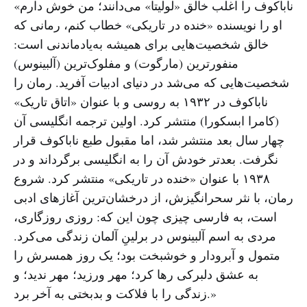
«ناباکوف را اغلب خالق «لولیتا» می‌دانند؛ من خوش دارم
او را نویسنده «خنده در تاریکی» خطاب کنم، رمانی که
خالق شخصیت‌هایی برای همیشه به‌یادماندنی است:
منفورترین (مارگوت) و مفلوک‌ترین (آلبینوس)
شخصیت‌هایی که می‌شد در دنیای ادبیات آفرید. رمان را
ناباکوف در ۱۹۳۲ به روسی و با عنوان «اتاق تاریک»
(کامرا ابسکورا) منتشر کرد. اولین ترجمه انگلیسی آن
چهار سال بعد منتشر شد، اما مقبول طبع ناباکوف قرار
نگرفت. بعدتر خودش آن را به انگلیسی برگرداند و در
۱۹۳۸ با عنوان «خنده در تاریکی» منتشر کرد. شروع
رمان، با نثر سحرانگیزش، از درخشان‌ترین آغازهای ادبی
است، به فارسی چیزی چون این که: روزی روزگاری،
مردی به اسم آلبینوس در برلینِ آلمان زندگی می‌کرد.
متمول و آبرودار و خوشبخت بود؛ یک روز همسرش را
به عشق دلبرکی رها کرد؛ مهر ورزید؛ مهر ندید؛ و
زندگی را با فلاکت و بدبختی به آخر برد.»