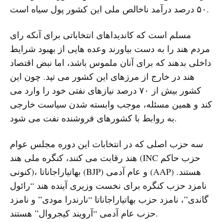
۵۰ درصد درآمد ناخالص ملی این کشور پول سیاه است.
مسلم است که کاندیداهای انتخاباتی برای آنکه رای
مردم هند را به دست بیاورند وعده هایی از بهبود شرایط
داخلی بدهند که برای آنان ملموس باشد، اما نبض اقتصاد
هند در خارج از مرزهای این کشور می تپد. چون این
کشور بیش از ۷۰ درصد نیازهای نفتی خود را وارد می
کند و همین مسئله، موجب وابسته شدن سیاست خارجی
به روابط با کشورهای فروشنده نفت می شود.
سه حزب اصلی که در انتخابات این دوره مجلس عوام
هند رقابت می کنند، کنگره ملی هند (INC حزب حاکم
کنونی)، بهاتیاراجاناتا (BJP) و عام آدمی (AAP) هستند.
نامزد حزب کنگره برای نخست وزیری آینده هند “رائول
گاندی”، نامزد حزب بهاتیاراجاناتا “نارندرا مودی” و نامزد
حزب عام آدمی “آرویند کیجروال” هستند.