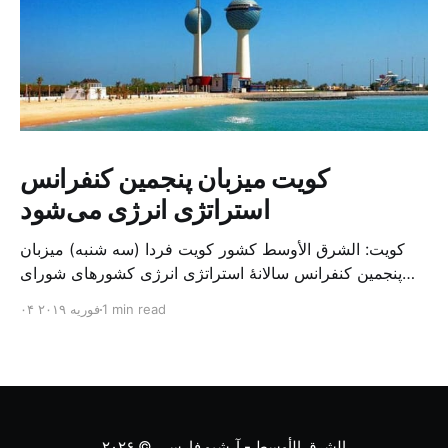
کویت میزبان پنجمین کنفرانس
استراتژی انرژی می‌شود
کویت: الشرق الأوسط کشور کویت فردا (سه شنبه) میزبان
پنجمین کنفرانس سالانهٔ استراتژی انرژی کشورهای شورای
همکاری خلیج می‌شود. به گزارش الشرق الاوسط، حدود ۳۰۰
1 min read
۰۴ فوریه ۲۰۱۹
متخصص از شرکت‌های جهانی نفت و گاز در این کنفرانس
شرکت خواهند کرد. سازمان نفت کویت روز گذشته طی
بیانیه‌ای اعلام کرد که میزبان این کنفرانس به سرپرس
الشرق الأوسط - آرشیو فارسی
© ۲۰۲۶