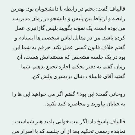
قالیباف گفت: بحثم در رابطه با دانشجویان بود. بهترین
رابطه و ارتباط بین پلیس و دانشجو در زمان مدیریت
من بوده است. یک نمونه بگویید پلیس گازانبری عمل
کرده باشد. من در مقابل لباس شخصی ها ایستادم و
گفتم خلاف قانون کسی عمل نکند. حرفم به شما این
بود در یک جلسه مشخص که مستنداتش هست، آن
زمان گفتم به دفتر تحکیم اجازه تجمع بدهیم. شما
گفتید آقای قالیباف دنبال دردسری ولش کن.
روحانی گفت: این بود؟ گفتم اگر می خواهید این ها را
به خیابان بیاورید و محاصره کنید نکنید.
قالیباف پاسخ داد: اگر نیت خوانی بلدید هنر شماست.
نماینده رسمی تحکیم بعد از آن جلسه که با اصرار من