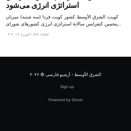
استراتژی انرژی می‌شود
کویت: الشرق الأوسط کشور کویت فردا (سه شنبه) میزبان
پنجمین کنفرانس سالانهٔ استراتژی انرژی کشورهای شورای
همکاری خلیج می‌شود. به گزارش الشرق الاوسط، حدود ۳۰۰
1 min read
۰۴ فوریه ۲۰۱۹
متخصص از شرکت‌های جهانی نفت و گاز در این کنفرانس
شرکت خواهند کرد. سازمان نفت کویت روز گذشته طی
بیانیه‌ای اعلام کرد که میزبان این کنفرانس به سرپرس
الشرق الأوسط - آرشیو فارسی
© ۲۰۲۶
Sign up
Powered by Ghost