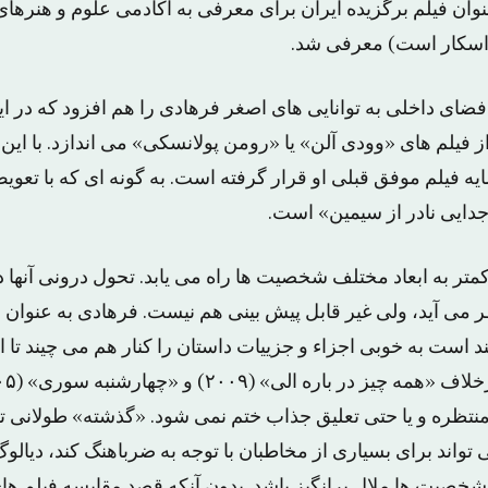
وان فیلم برگزیده ایران برای معرفی به آکادمی علوم و هنرهای
 اسکار است) معرفی شد.
 فضای داخلی به توانایی های اصغر فرهادی را هم افزود که در این 
از فیلم های «وودی آلن» یا «رومن پولانسکی» می اندازد. با این
ه فیلم موفق قبلی او قرار گرفته است. به گونه ای که با تعو
جدایی نادر از سیمین» است.
کمتر به ابعاد مختلف شخصیت ها راه می یابد. تحول درونی آنها د
ظر می آید، ولی غیر قابل پیش بینی هم نیست. فرهادی به عنوان 
د است به خوبی اجزاء و جزییات داستان را کنار هم می چیند تا 
 منتظره و یا حتی تعلیق جذاب ختم نمی شود. «گذشته» طولانی ت
اند برای بسیاری از مخاطبان با توجه به ضرباهنگ کند، دیالوگ
خصیت ها ملال برانگیز باشد. بدون آنکه قصد مقایسه فیلم های