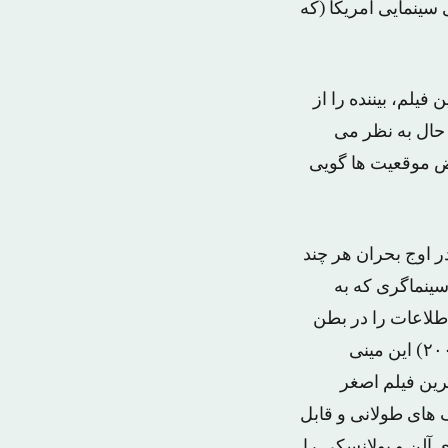
 سینمایی آمریکا (که
فیلم، بیننده را از
 حال به نظر می
یض موقعیت ها گویی
ر اوج بحران هر چند
سینماگری که به
اطلاعات را در بطن
درگیریها پخش کند. برخلاف «همه چیز در باره الی» (۲۰۰۹) و «چهارشنبه سوری» (۲۰۰۵) این مینی
رین فیلم اصغر
 های طولانی و قابل
 آلن و پولانسکی را