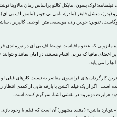
فیلمنامه: لوک بسون، مایکل کالئو براساس رمان مالاویتا نوشته ت
و (پدر)، میشل فایفر (مادر)، تامی لی جونز (مامور اف بی آی)، د
وگاست، تدوین: جولین ری، موسیقی متن: اوجینی گالپرین، ساشا
ده مانزونی که عضو مافیاست توسط اف بی آی در نورماندی فرا
 اعضای مافیا که در پی انتقام هستند، در امان بمانند و بتوانند 
نها را می یابد.
ترین کارگردان های فرانسوی معاصر به نسبت کارهای قبلی او (مثل
ده است. اگر از یک فیلم اکشن با بارقه هایی از کمدی انتظار زیا
جود «رابرت دونیرو» در نقشی آشنا، سرگرم کننده است.
ونارد مالتین» (منتقد مشهور) آن است که فیلم با وجود بازی س