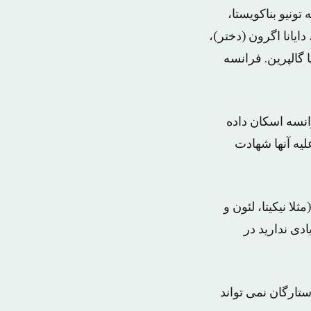
ونیو بناکویستا،
ایانا اگرون (دختر)،
 گالپرین. فرانسه
نسه اسکان داده
علیه آنها شهادت
ا نیکیتا، لئون و
دی ندارید در
تارگان نمی تواند