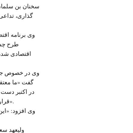
سخنان بن سلمان 
گذاری، تداعی 
وی برنامه اقت
طرح چشم
اقتصادی شده 
وی در خصوص جذب
گفت «ما معتقد
در اکتبر دست 
قرارداد در حاشیه کنفرانسی درباره آینده سرمایه گذاری رونمایی خواهد شد».
وی افزود: «این
ولیعهد سع