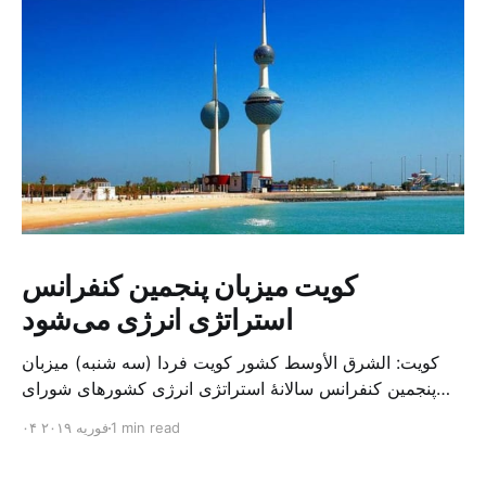
کویت میزبان پنجمین کنفرانس
استراتژی انرژی می‌شود
کویت: الشرق الأوسط کشور کویت فردا (سه شنبه) میزبان
پنجمین کنفرانس سالانهٔ استراتژی انرژی کشورهای شورای
همکاری خلیج می‌شود. به گزارش الشرق الاوسط، حدود ۳۰۰
1 min read
۰۴ فوریه ۲۰۱۹
متخصص از شرکت‌های جهانی نفت و گاز در این کنفرانس
شرکت خواهند کرد. سازمان نفت کویت روز گذشته طی