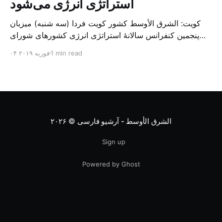
استراتژی انرژی می‌شود
کویت: الشرق الأوسط کشور کویت فردا (سه شنبه) میزبان
پنجمین کنفرانس سالانهٔ استراتژی انرژی کشورهای شورای
همکاری خلیج می‌شود. به گزارش الشرق الاوسط، حدود ۳۰۰
1 min read
۰۴ فوریه ۲۰۱۹
متخصص از شرکت‌های جهانی نفت و گاز در این کنفرانس
شرکت خواهند کرد. سازمان نفت کویت روز گذشته طی
بیانیه‌ای اعلام کرد که میزبان این کنفرانس به سرپرس
الشرق الأوسط - آرشیو فارسی
© ۲۰۲۶
Sign up
Powered by Ghost