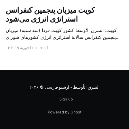
کویت میزبان پنجمین کنفرانس
استراتژی انرژی می‌شود
کویت: الشرق الأوسط کشور کویت فردا (سه شنبه) میزبان
پنجمین کنفرانس سالانهٔ استراتژی انرژی کشورهای شورای
همکاری خلیج می‌شود. به گزارش الشرق الاوسط، حدود ۳۰۰
1 min read
۰۴ فوریه ۲۰۱۹
متخصص از شرکت‌های جهانی نفت و گاز در این کنفرانس
شرکت خواهند کرد. سازمان نفت کویت روز گذشته طی
بیانیه‌ای اعلام کرد که میزبان این کنفرانس به سرپرس
الشرق الأوسط - آرشیو فارسی
© ۲۰۲۶
Sign up
Powered by Ghost