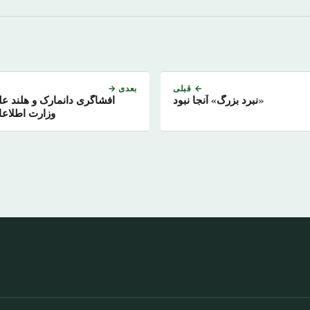
← قبلی
بعدی →
«نبرد بزرگ» آنجا نبود
افشاگری دانمارک و هلند علیه
وزارت اطلاعات