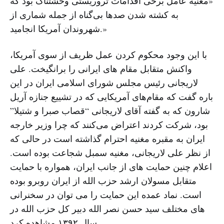
«مغنیه عامل برخی اقدامات تروریستی وحشتناک بود که
به کشته شدن صد‌ها بی‌گناه از جمله شماری از
شهروندان آمریکا انجامید.»
با این وجود محکوم کردن عمل ظریف از سوى آمریکا،
واکنش متقابل مقام هاى ایرانى را برانگیخت. على
لاریجانى رئیس مجلس شورای اسلامی ایران در این
باره گفت که مقام‌های آمریکایی که در تشییع جنازه آریل
شارون که به گفته آقای لاریجانی “قصاب صبرا و شتیلا”
بود، شرکت کردند اعتراض می‌کنند که چرا وزیر خارجه
ایران به مقبره مغنیه احترام گذاشته است در حالی که
از نظر علی لاریجانى، مغنیه سمبل شجاعت بوده است.
اعلام چنین حمایت های از جانب ایران، همواره با حمایت
متقابل مسولان ارشد حزب الله از ایران روبرو بوده
است. نماد عمده این حمایت را می توان در سخنرانی
های مختلف سید حسن نصر الله دبیر کل حزب الله در
سال ۱۳۹۲ مشاهده کرد .