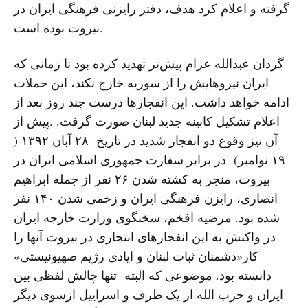
گرفته و اعلام کرد هدف، دفتر رایزنی فرهنگی ایران در
بیروت بوده است.
گردان عبدالله عزام پیش‌تر تهدید کرده بود تا زمانی که
ایران نیروهایش را از سوریه خارج نکند، این حملات
ادامه خواهد داشت. این انفجارها درست چند روز بعد از
اعلام تشکیل کابینه جدید لبنان صورت گرفت. .پیش از
آن نیز وقوع دو انفجار شدید در تاریخ ٢٨ آبان ١٣٩٢ (
١٩ نوامبر) در برابر سفارت جمهوری اسلامی ایران در
بیروت، منجر به کشته شدن ٢۶ نفر از جمله ابراهیم
انصاری، رایزن فرهنگی ایران و زخمى شدن ١۴٠ نفر
شده بود. مرضیه افخم، سخنگوی وزارت خارجه ایران
در واکنش به این انفجارهای انتحاری در بیروت آنها را
کار«دشمنان ثبات لبنان و ایادی رژیم صهیونیستی»
دانسته بود. موضوعی که البته تنها چالش لفظی بین
ایران و حزب الله از یک طرف و اسراییل ازسوی دیگر