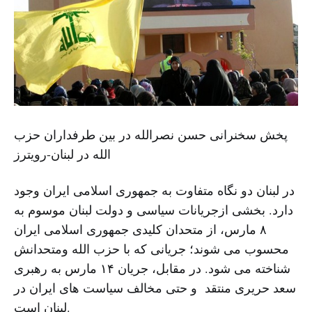
پخش سخنرانی حسن نصرالله در بین طرفداران حزب
الله در لبنان-رویترز
در لبنان دو نگاه متفاوت به جمهورى اسلامى ایران وجود
دارد. بخشى ازجریانات سیاسی و دولت لبنان موسوم به
٨ مارس، از متحدان کلیدى جمهورى اسلامى ایران
محسوب مى شوند؛ جریانی که با حزب الله ومتحدانش
شناخته می شود. در مقابل، جریان ١۴ مارس به رهبرى
سعد حریرى منتقد و حتی مخالف سیاست هاى ایران در
لبنان است.