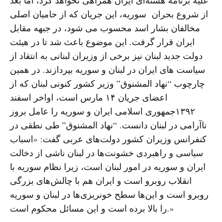
علیه برنامه هسته‌ای ایران همراهی نخواهد کرد، اما بعد
از شروع بحران سوریه، این جریان که از حامیان اصلى
مخالفان بشار اسد محسوب مى شود، در جبهه مقابل
ایران قرار گرفت. این موضوع باعث شد تا در هیئت
دولت جدید لبنان نیز برخی از وزیران لبنانی به انتقاد از
سیاست های ایران در لبنان و سوریه بپردازند. در همین
چارچوب “نهاد المشنوق” وزیر کشور کنونی لبنان که از
اعضاى جریان ١۴ مارس است، اواخر اسفند
١٣٩٢جمهورى اسلامى ایران و سوریه را عامل بروز
ناآرامى در لبنان دانست. “نهاد المشنوق” طی نطقی در
کنفرانس وزیران کشور دولت‌های عربی گفت: «اسباب
سیاسی و راهبردی خشونت‌ها در لبنان ناشی از دخالت
ایران و سوریه در امور لبنان است، زیرا نظام سوریه با
انقلاب روبرو است و ایران هم با چالش‌های بزرگی
روبرو است و این‌ها سطح خونریزی‌ها در لبنان و سوریه
را بالا برده است و این مسائل محکوم است.»