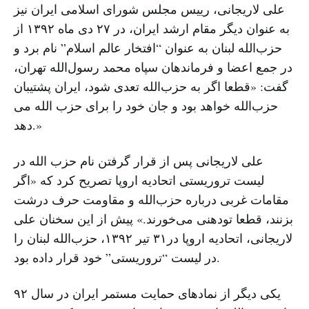
علی لاریجانی، رییس مجلس شورای اسلامی ایران نیز
به عنوان دیگر مقام ارشد ایران، در ٢٧ دى ماه ۱۳۹۲ از
حزب‌الله لبنان به عنوان “افتخار عالم اسلام” نام برد و
در جمع اعضا و فرماندهان سپاه محمد رسول‌الله تهران،
گفت: «قطعا اگر به حزب‌الله تعدی شود، ایران پشتیبان
حزب‌الله خواهد بود و جان خود را براى حزب الله مى
دهد.»
علی لاریجانى پس از قرار گرفتن نام حزب الله در
لیست تروریستى اتحادیه اروپا تصریح کرد که «اگر
مقامات غربی درباره حزب‌الله و مقاومت حرف درشت
بزنند، قطعا تودهنی می‌خورند.» پیش از این سخنان علی
لاریجانی، اتحادیه اروپا در٣١ تیر ١٣٩٢، حزب‌الله لبنان را
در لیست “تروریستی” خود قرار داده بود.
یکی دیگر از نمادهای حمایت مستمر ایران در سال ۹۲