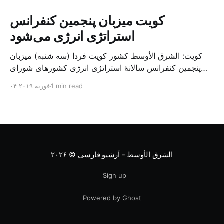
کویت میزبان پنجمین کنفرانس
استراتژی انرژی می‌شود
کویت: الشرق الأوسط کشور کویت فردا (سه شنبه) میزبان
پنجمین کنفرانس سالانهٔ استراتژی انرژی کشورهای شورای
همکاری خلیج می‌شود. به گزارش الشرق الاوسط، حدود ۳۰۰
1 min read
۰۴ فوریه ۲۰۱۹
متخصص از شرکت‌های جهانی نفت و گاز در این کنفرانس
شرکت خواهند کرد. سازمان نفت کویت روز گذشته طی
بیانیه‌ای اعلام کرد که میزبان این کنفرانس به سرپرس
الشرق الأوسط - آرشیو فارسی
© ۲۰۲۶
Sign up
Powered by Ghost