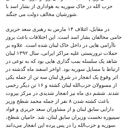
حزب الله در خاک سوریه به هواداری از بشار اسد با
شورشیان مخالف دولت می جنگند.
در مقابل، ائتلاف ١۴ مارس به رهبری سعد حریری
حامی مخالفان بشار اسد است. این اختلافات باعث بروز
ناآرامى هایى در داخل خاک لبنان شده است. علاوه بر
حملات تروریستى علیه مراکز ایرانى، سال ١٣٩٢ لبنان
شاهد یک سلسله بمب گذارى هایى بود که به نوعى در
ارتباط با مسایل سوریه بود. اواخر اسفند ماه گذشته در
اثر وقوع یک انفجار در شرق لبنان سه تن از جمله یکی
از مسوولان حزب‌الله لبنان کشته و ۱۶ تن دیگر زخمی
شدند. ششم دی ماه نیز انفجار شدیدى در مرکز بیروت
باعث کشته شدن ٨ نفر از جمله محمد شطح وزیر
دارایى سابق لبنان و از مشاوران سعد حریرى و فواد
سینیوره نخست وزیران سابق لبنان، شد. حامیان شطح،
سوریه و حزب‌الله را در پس پرده این انفجار می‌دانند.