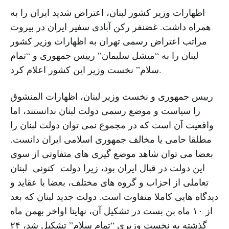
اظهارات وزیر کشور لبنان، اعتراض شدید ایران را به
همراه داشت. غضنفر رکن آبادى سفیر ایران در بیروت
مراتب اعتراض رسمی تهران به اظهارات وزیر کشور
لبنان را به “میشل سلیمان” رییس جمهوری و “تمام
سلام” نخست وزیر این کشور اعلام کرد.
رییس جمهوری و نخست وزیر لبنان، اظهارات المنشوق
را سیاست و موضع رسمى دولت لبنان ندانستند، اما
واقعیت آن است که در مجموع نمى توان دولت لبنان را
مطلقا حامى یا مخالف جمهورى اسلامى ایران دانست.
بعضا مى توان شاهد موضع گیرى هاى متفاوتى از سوى
این دولت در قبال ایران بود، زیرا دولت کنونی لبنان
تعاملى از احزاب و گروه هاى مختلف، بعضا با عقاید و
دیدگاه هایى کاملا متفاوت است. دولت جدید لبنان که بعد
از ١٠ ماه بن بست در تشکیل آن، نهایتا اواخر بهمن ماه
گذشته به نخست وزیرى “تمام سلام” تشکیل شد، ٢۴