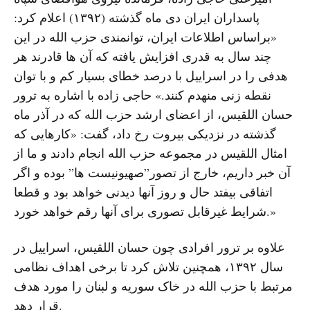
پاسداران ایران دى ماه گذشته (١٣٩٢) اعلام کرد:
«براساس اطلاعات ایران، توانمندی حزب الله در این
چند سال به قدری افزایش یافته که آن ها قادرند هر
هدفی را در اسراییل با درصد خطای بسیار کم و با توان
نقطه زنی منهدم کنند.» حاجی زاده با اشاره به ترور
حسان اللقیس، از اعضای ارشد حزب الله که در آذر ماه
گذشته در نزدیکی بیروت رخ داد، گفت: «کارهایی که
امثال اللقیس در مجموعه حزب الله انجام دادند و ما از
آن خبر داریم، خارج از تصور”صهیونیست ها” بوده و اگر
اتفاقی بیفتد حال و روز آنها دیدنی خواهد بود و قطعا
شرایط غیرقابل تصوری برای آنها رقم خواهد خورد.»
علاوه بر ترور افرادی چون حسان اللقیس، اسراییل در
سال ۱۳۹۲، همچنین تلاش کرد تا برخی اهداف نظامی
مرتبط با حزب الله در خاک سوریه و لبنان را مورد هدف
قرار دهد.