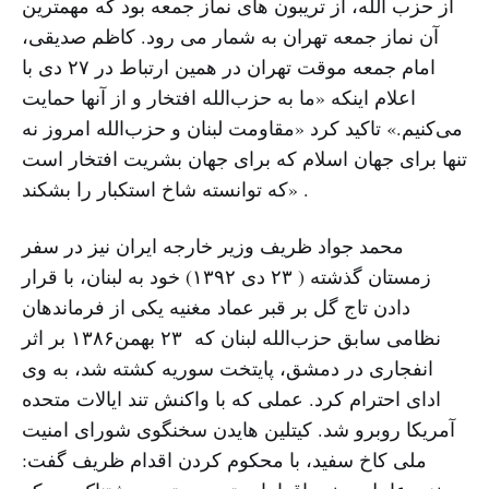
از حزب الله، از تریبون های نماز جمعه بود که مهمترین
آن نماز جمعه تهران به شمار می رود. کاظم صدیقی،
امام جمعه موقت تهران در همین ارتباط در ۲۷ دی با
اعلام اینکه «ما به حزب‌الله افتخار و از آنها حمایت
می‌کنیم.» تاکید کرد «مقاومت لبنان و حزب‌الله امروز نه
تنها برای جهان اسلام که برای جهان بشریت افتخار است
که توانسته شاخ استکبار را بشکند» .
محمد جواد ظریف وزیر خارجه ایران نیز در سفر
زمستان گذشته ( ٢٣ دى ١٣٩٢) خود به لبنان، با قرار
دادن تاج گل بر قبر عماد مغنیه یکی از فرماندهان
نظامی سابق حزب‌الله لبنان که ۲۳ بهمن۱۳۸۶ بر اثر
انفجاری در دمشق، پایتخت سوریه کشته شد، به وى
اداى احترام کرد. عملى که با واکنش تند ایالات متحده
آمریکا روبرو شد. کیتلین هایدن سخنگوی شورای امنیت
ملی کاخ سفید، با محکوم کردن اقدام ظریف گفت: