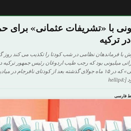
نی با «تشریفات عثمانی» برای حم
ر ترکیه
ش با فرماندهان نظامی در شب کودتا را تکذیب می کند روز گ
اتی میلیونی بود که رجب طیب اردوغان رئیس جمهور ترکیه در
«حمایت از دموکراسی» که در ۱۵ ماه جولای گذشته بعد از کودتای نافرجام
helli
ط فارسی