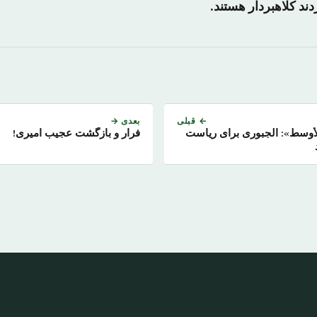
دند کلاهبردار هستند.
← قبلی
بعدی →
لأوسط»: الجبوری برای ریاست
فرار و بازگشت عجیب امیری!